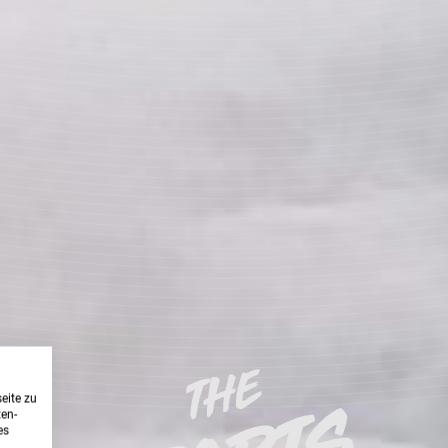
eite zu
ten-
es